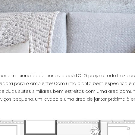
e funcionalidade, nasce o apê LO! O projeto todo traz co
edora para o ambiente! Com uma planta bem especifica e def
e duas suítes similares bem estreitas com uma área comum
viços pequena, um lavabo e uma área de jantar próxima à en