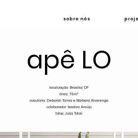
sobre nós
proj
apê LO
localização: Brasília/ DF
área: 75m²
coautoria: Deborah Torres e Bárbara Alvarenga
colaborador: Isadora Araújo
fotos: Júlia Totoli