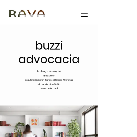
buzzi
advocacia
localização: Brasília/ DF
área: 30m²
coautoria: Deborah Torres e Bárbara Alvarenga
colaborador: Ana Balbino
fotos: Júlia Totoli