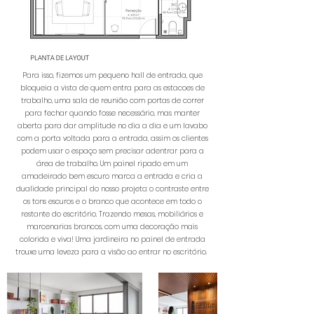
Para isso, fizemos um pequeno hall de entrada, que
bloqueia a vista de quem entra para as estacoes de
trabalho, uma sala de reunião com portas de correr
para fechar quando fosse necessário, mas manter
aberta para dar amplitude no dia a dia e um lavabo
com a porta voltada para a entrada, assim os clientes
podem usar o espaço sem precisar adentrar para a
área de trabalho. Um painel ripado em um
amadeirado bem escuro marca a entrada e cria a
dualidade principal do nosso projeto: o contraste entre
os tons escuros e o branco que acontece em todo o
restante do escritório. Trazendo mesas, mobiliários e
marcenarias brancos, com uma decoração mais
colorida e viva! Uma jardineira no painel de entrada
trouxe uma leveza para a visão ao entrar no escritório.